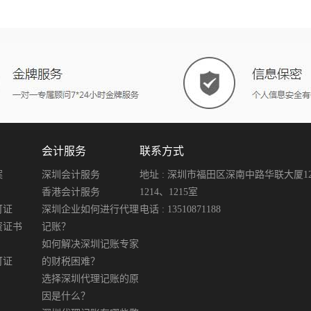
会计服务
联系方式
案
深圳会计服务
地址 : 深圳市福田区深南中路华联大厦12楼
香港会计服务
1214、1215室
可证
深圳企业如何进行代理
电话 : 13510871188
资证书
记账？
如何解决深圳记账专家
可证
的财税困难？
选择深圳代理记账的原
因是什么？