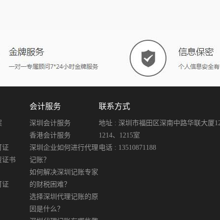
会计服务
联系方式
案
深圳会计服务
地址 : 深圳市福田区深南中路华联大厦12楼
香港会计服务
1214、1215室
可证
深圳企业如何进行代理
电话 : 13510871188
资证书
记账？
如何解决深圳记账专家
可证
的财税困难？
选择深圳代理记账的原
因是什么？