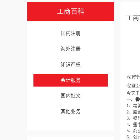
工商百科
工商
国内注册
海外注册
知识产权
深圳千
会计服务
经营至今
今天千
国内批文
一
、
香
1、精
其他业务
2、股
3、钢
4、签
5、商
6、公