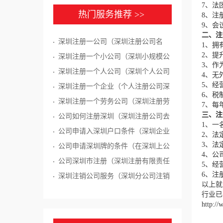
7、法
热门服务推荐 >>
8、注册
9、会
二
、
注
深圳注册一公司（深圳注册公司名
1、拥
2、提
称）
深圳注册一个小公司（深圳小规模公
3、作
司注册）
深圳注册一个人公司（深圳个人公司
4、无
5、经
怎么注册）
深圳注册一个企业（个人注册公司深
6、税
圳）
深圳注册一个劳务公司（深圳注册劳
7、每
三、
注
务派遣公司）
公司如何注册深圳（深圳注册公司去
1、一
哪里注册）
公司申请入深圳户口条件（深圳企业
2、法
3、法
法人入户条件）
公司申请深圳牌的条件（在深圳上公
4、公
司牌有什么条件）
公司深圳市注册（深圳注册有限责任
5、经
6、注
公司）
深圳注销公司服务（深圳分公司注销
以上就
程序）
行业已
http