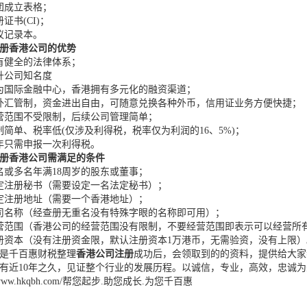
团成立表格；
证书(CI)；
议记录本。
册香港公司的优势
有健全的法律体系；
升公司知名度
为国际金融中心，香港拥有多元化的融资渠道；
外汇管制，资金进出自由，可随意兑换各种外币，信用证业务方便快捷；
营范围不受限制，后续公司管理简单；
制简单、税率低(仅涉及利得税，税率仅为利润的16、5%)；
年只需申报一次利得税。
册香港公司需满足的条件
名或多名年满18周岁的股东或董事；
定注册秘书（需要设定一名法定秘书）；
定注册地址（需要一个香港地址）；
司名称（经查册无重名没有特殊字眼的名称即可用）；
营范围（香港公司的经营范围没有限制，不要经营范围即表示可以经营所
册资本（没有注册资金限，默认注册资本1万港币，无需验资，没有上限）
是千百惠财税整理
香港公司注册
成功后，会领取到的的资料，提供给大家
有近10年之久，见证整个行业的发展历程。以诚信，专业，高效，忠诚
://www.hkqbh.com/帮您起步.助您成长.为您千百惠