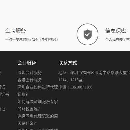
会计服务
联系方式
案
深圳会计服务
地址 : 深圳市福田区深南中路华联大厦12楼
香港会计服务
1214、1215室
可证
深圳企业如何进行代理
电话 : 13510871188
资证书
记账？
如何解决深圳记账专家
可证
的财税困难？
选择深圳代理记账的原
因是什么？