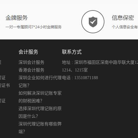
会计服务
联系方式
案
深圳会计服务
地址 : 深圳市福田区深南中路华联大厦12楼
香港会计服务
1214、1215室
可证
深圳企业如何进行代理
电话 : 13510871188
资证书
记账？
如何解决深圳记账专家
可证
的财税困难？
选择深圳代理记账的原
因是什么？
深圳代理记账有哪些弊
端？