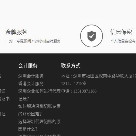
会计服务
联系方式
案
深圳会计服务
地址 : 深圳市福田区深南中路华联大厦12楼
香港会计服务
1214、1215室
可证
深圳企业如何进行代理
电话 : 13510871188
资证书
记账？
如何解决深圳记账专家
可证
的财税困难？
选择深圳代理记账的原
因是什么？