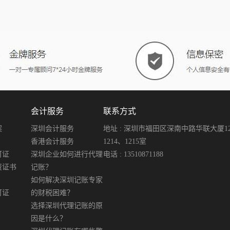
会计服务
联系方式
案
深圳会计服务
地址 : 深圳市福田区深南中路华联大厦12楼
香港会计服务
1214、1215室
可证
深圳企业如何进行代理
电话 : 13510871188
资证书
记账？
如何解决深圳记账专家
可证
的财税困难？
选择深圳代理记账的原
因是什么？