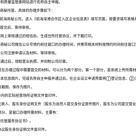
市场和质量监管委网站进行名称自主申报。
理商秘托管。具体的办理步骤如下：
录前海商秘公司，进入《前海深港合作区入区企业信息表》填写页面，按要求填写表格
功提交后，等待审核。
到网上审核通过的短信后，生成住所托管协议，并下载打印。
过商秘公司微信公众号预约前往窗口的办理时间，并携带相关材料按预约时间前往窗口
交公司注册申请以及材料，等待审核。
核通过后，领取营业执照，并刻制公司印章。
是在办理过程中需要提交的材料。可以分为两个部分。第一个部分，是系统上传所需
业基本信息图片。完成名称自主申报并通过后，在企业设立申请界面将①登记信息、
息截图，保存为图片。
圳市内的实际经营场所证明文件复印件。
定代表人、股东身份证明文件（股东为自然人提交身份证原件图片，股东为公司提交营
部分，是窗口办理所需材料，主要有：
所托管服务协议书》。
署协议股东身份证明文件复印件。