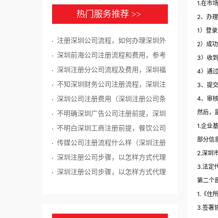
1.在
热门服务推荐 >>
2、办
1）登
注册深圳公司流程，如何办理深圳外
2）成
资分公司注册手续
深圳前海公司注册流程和费用，参考
3）收
这家外资公司如何注册公司
深圳注册分公司流程及费用，深圳福
4）通
田办理外资公司注册
不知深圳财务公司注册流程，深圳注
3、提
4、审
册公司哪个够有实力
深圳公司注册费用（深圳注册公司条
然后，
件）
不明确深圳广告公司注册前提，深圳
1.企
公司注册哪家够有实力
不明白深圳工商注册前提，餐饮公司
部分信
注册哪处能力够强
传媒公司注册流程什么样（深圳注册
2.深
公司代办理）
深圳注册公司步骤，以怎样方式代理
3.法
餐饮公司注册-千百惠
深圳注册公司步骤，以怎样方式代理
第二个
餐饮公司注册
1.《住
3.签