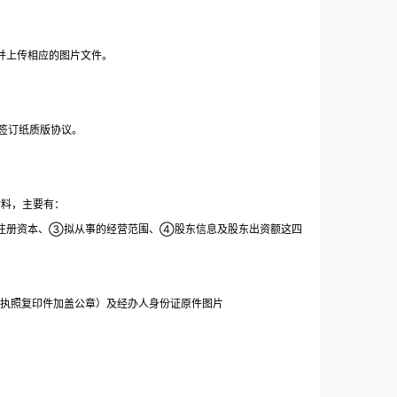
并上传相应的图片文件。
签订纸质版协议。
材料，主要有：
②注册资本、③拟从事的经营范围、④股东信息及股东出资额这四
业执照复印件加盖公章）及经办人身份证原件图片