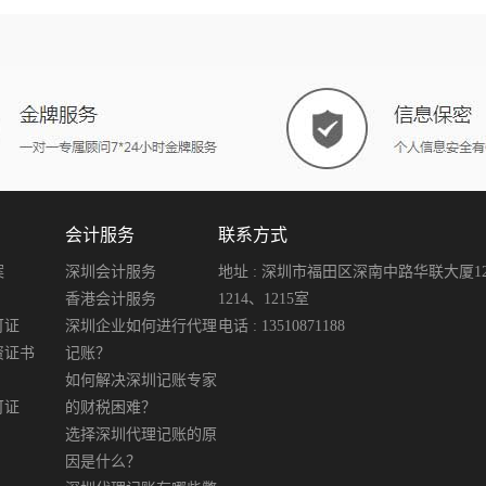
会计服务
联系方式
案
深圳会计服务
地址 : 深圳市福田区深南中路华联大厦12楼
香港会计服务
1214、1215室
可证
深圳企业如何进行代理
电话 : 13510871188
资证书
记账？
如何解决深圳记账专家
可证
的财税困难？
选择深圳代理记账的原
因是什么？