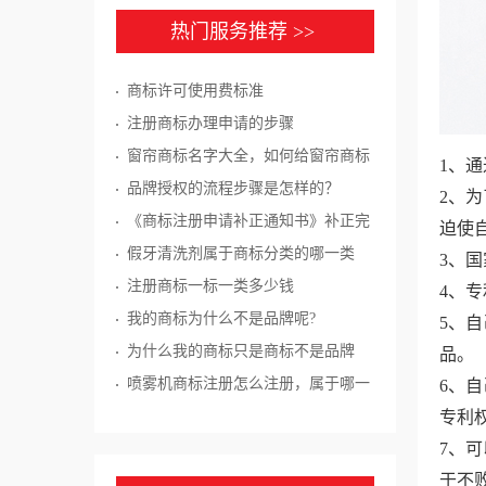
热门服务推荐 >>
商标许可使用费标准
注册商标办理申请的步骤
窗帘商标名字大全，如何给窗帘商标
1、
起名？
品牌授权的流程步骤是怎样的？
2、
《商标注册申请补正通知书》补正完
迫使
成，要在多长时间内寄回?
假牙清洗剂属于商标分类的哪一类
3、
注册商标一标一类多少钱
4、
我的商标为什么不是品牌呢?
5、
为什么我的商标只是商标不是品牌
品。
呢?
喷雾机商标注册怎么注册，属于哪一
6、
类?
专利
7、
于不