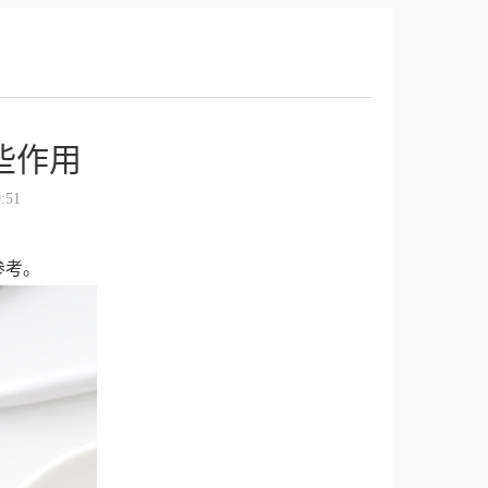
些作用
:51
参考。