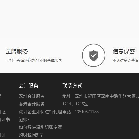
会计服务
联系方式
案
深圳会计服务
地址 : 深圳市福田区深南中路华联大厦12楼
香港会计服务
1214、1215室
可证
深圳企业如何进行代理
电话 : 13510871188
资证书
记账？
如何解决深圳记账专家
可证
的财税困难？